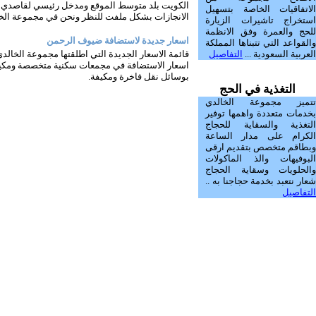
الكويت بلد متوسط الموقع ومدخل رئيسي لقاصدي بيت
الاتفاقيات الخاصة بتسهيل
الانجازات بشكل ملفت للنظر ونحن في مجموعة الخال
استخراج تاشيرات الزيارة
للحج والعمرة وفق الانظمة
اسعار جديدة لاستضافة ضيوف الرحمن
والقواعد التي تتبناها المملكة
العربية السعودية ...
التفاصيل
قائمة الاسعار الجديدة التي اطلقتها مجموعة الخال
اسعار الاستضافة في مجمعات سكنية متخصصة ومكيفة خ
بوسائل نقل فاخرة ومكيفة.
التغذية في الحج
تتميز مجموعة الخالدي
بخدمات متعددة واهمها توفير
التغذية والسقاية للحجاج
الكرام على مدار الساعة
وبطاقم متخصص بتقديم ارقى
البوفيهات والذ الماكولات
والحلويات وسقاية الحجاج
شعار نتعبد بخدمة حجاجنا به ..
التفاصيل